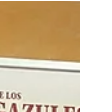
2 orejas y rabo Manuel Vera ~ 2 orejas Pablo
Lozano ~ 2 orejas Andrés Nieves ~ 2 orejas
Reses de las ganaderías Fermín Bohórquez
(rejoneador) y Salvador Domecq (lidia a pie)
de buen juego. Fotografías: Marta García