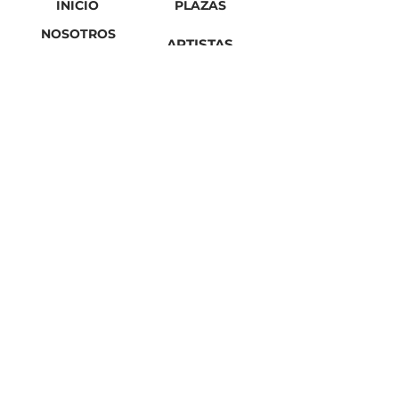
INICIO
PLAZAS
NOSOTROS
ARTISTAS
CONTACTO
FMX OVER LIMITS
ACTUALIDAD
HEMEROTECA
© Web oficial de las empresas