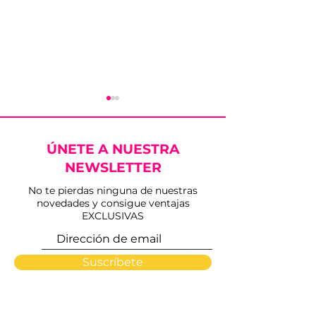
ÚNETE A NUESTRA
NEWSLETTER
No te pierdas ninguna de nuestras
novedades y consigue ventajas
Tarde triunfal en el
San José del V
EXCLUSIVAS
festival taurino de San
rinde homenaj
José del Valle
toreo gaditan
Festival Tauri
Suscríbete