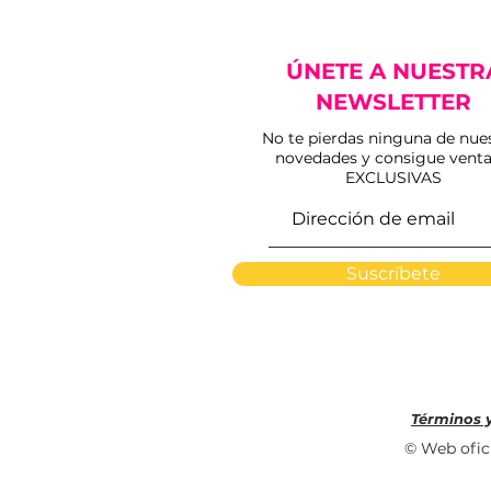
ÚNETE A NUESTR
NEWSLETTER
No te pierdas ninguna de nue
novedades y consigue venta
Vídeo | Los imponentes
EXCLUSIVAS
Miura ya aguardan su
cita con la VIII Corrida
Magallánica
Suscríbete
Términos 
© Web ofici