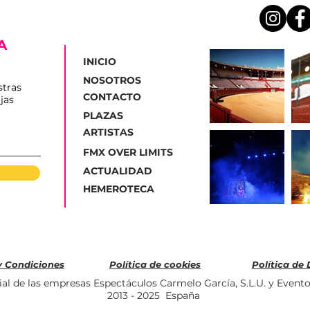
A
INICIO
NOSOTROS
stras
CONTACTO
jas
Los Conciertos del
Trip
PLAZAS
Verano en el Ruedo
la v
ARTISTAS
arrancan este viernes en
Ben
Sanlúcar de Barrameda
FMX OVER LIMITS
ACTUALIDAD
HEMEROTECA
y Condiciones
Política de cookies
Política de
al de las empresas Espectáculos Carmelo García, S.L.U. y Evento
2013 - 2025 España