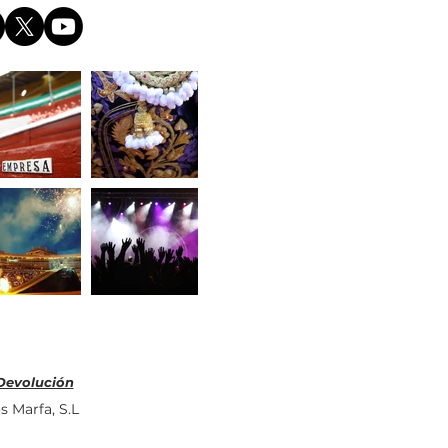
le Puerta Grande en
uelta de los toros a
alup-Casas Viejas
 Devolución
s Marfa, S.L