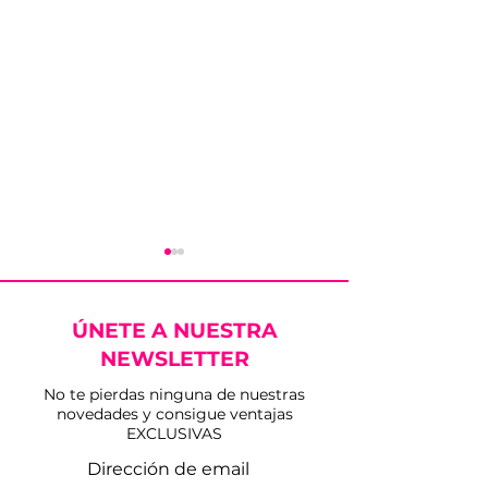
ÚNETE A NUESTRA
NEWSLETTER
No te pierdas ninguna de nuestras
novedades y consigue ventajas
Conciertos del Día de
Presentado el
EXCLUSIVAS
la Independencia de
en el Ruedo 2
San José del Valle