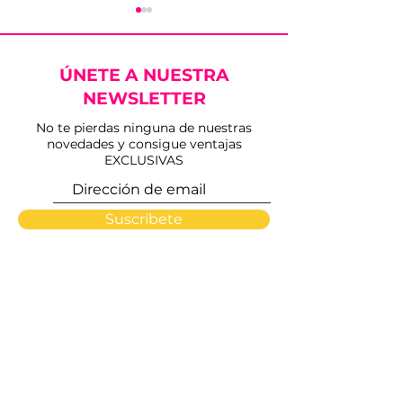
ÚNETE A NUESTRA
NEWSLETTER
No te pierdas ninguna de nuestras
novedades y consigue ventajas
Los Conciertos del
Triple Puerta
EXCLUSIVAS
Verano en el Ruedo
en la vuelta de
arrancan este viernes
toros a Benal
en Sanlúcar de
Viejas
Suscríbete
Barrameda
INICIO
PLAZAS
NOSOTROS
ARTISTAS
CONTACTO
FMX OVER LIMITS
ACTUALIDAD
HEMEROTECA