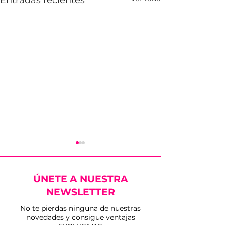
Entradas recientes
ÚNETE A NUESTRA
NEWSLETTER
No te pierdas ninguna de nuestras
novedades y consigue ventajas
Presentación Festival
Puesta en ma