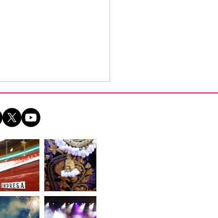
go Ramos llega a
úcar con su
cierto homenaje a
o Iglesias