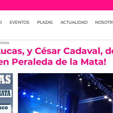
O
EVENTOS
PLAZAS
ACTUALIDAD
NOSOTR
ctura
ucas, y César Cadaval, d
en Peraleda de la Mata!