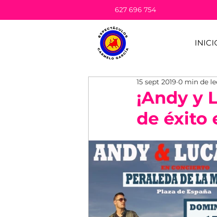
627 696 754
INICI
15 sept 2019
0 min de le
¡Andy y L
de éxito 