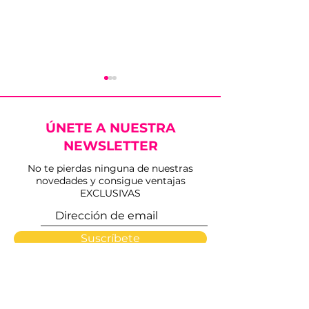
ÚNETE A NUESTRA
NEWSLETTER
No te pierdas ninguna de nuestras
novedades y consigue ventajas
ALGECIRAS |
Emilio de Just
EXCLUSIVAS
Programa sábado 28
orejas y Puert
de junio 2025
Grande en Alg
Suscríbete
INICIO
PLAZAS