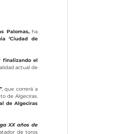
as Palomas,
 ha 
a ‘Ciudad de 
inalizando el 
alidad actual de 
”
, que correrá a 
o de Algeciras. 
al de Algeciras 
ega XX años de 
, y el matador de toros 