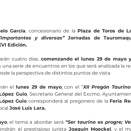
elo García
, concesionario de la 
Plaza de Toros de L
“importantes y diversas”
 Jornadas de Tauromaqui
VI Edición. 
rán cuatro días, 
comenzando el lunes 29 de mayo y f
n una serie de encuentros en los que será analizada la re
esde la perspectiva de distintos puntos de vista.
rán el 
lunes 29 de mayo
, con el “
XII Pregón Taurino
 López Guio
, Secretario General del Excmo. Ayuntamient
López Guio
 corresponderá al pregonero de la 
Feria Re
ocal 
José Luis Lara.
ayo
, el tema a abordar será 
“Ser taurino es progre; V
vendrán el prestigioso jurista 
Joaquín Moeckel