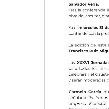
Salvador Vega. 
Tras la conferencia in
obra del escritor, pin
Ya el 
miércoles 31 
contando con la pres
La edición de este 
Francisco Ruiz Migu
Las
 XXXVI Jornadas
para todos los afic
celebrarán el claustr
y serán moderadas po
Carmelo García
 qu
señalado 
“la impor
empresa Espectácu