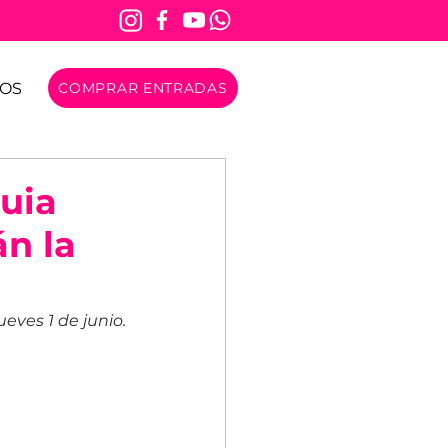
OS
COMPRAR ENTRADAS
uia
án la
eves 1 de junio.