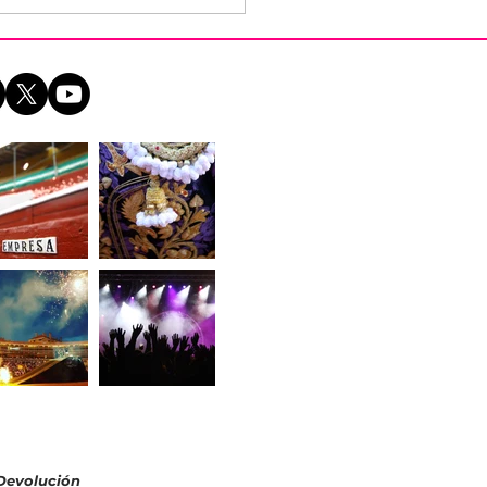
io de Justo, tres
as y Puerta Grande
lgeciras
 Devolución