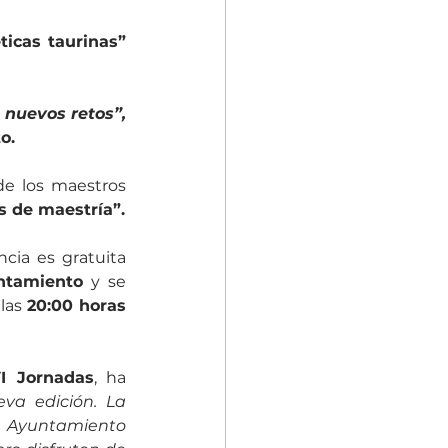
 “Musas poéticas taurinas” 
“Una temporada de nuevos retos”, 
o. 
, con la presencia de los maestros 
“50 años de maestría”. 
ncia es gratuita 
ntamiento
 y se 
las 
20:00 horas
I Jornadas
, ha 
va edición. La 
 Ayuntamiento 