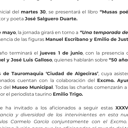
icial del 
martes 30
, se presentará el libro
tor y poeta 
José Salguero Duarte. 
de mayo
, la jornada girará en torno a 
encia de las figuras 
Manuel Escribano y Emilio de Just
año terminará el 
jueves 1 de junio
el y José Luis Galloso
, quienes hablarán sobre 
 de Tauromaquia ‘Ciudad de Algeciras’
, cuya asiste
ionados cuentan con la colaboración del 
Excmo. Ayu
o del 
Museo Municipal
. Todas las charlas comenzarán a 
r el periodista taurino 
Emilio Trigo.
e ha invitado a los aficionados a seguir estas 
XXXV
tancia y diversidad de los intervinientes en esta nue
los Carmelo García conjuntamente con el Excmo.