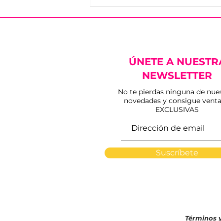
ÚNETE A NUESTR
NEWSLETTER
No te pierdas ninguna de nue
novedades y consigue venta
'Puerta Grande' y nuevo
EXCLUSIVAS
idilio de Esaú Fernández
con los Miuras
Suscríbete
Términos 