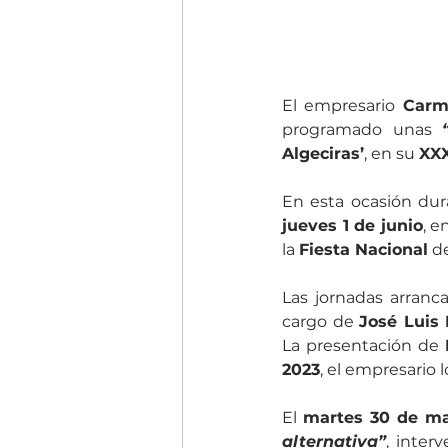
El empresario 
Carm
programado unas 
Algeciras’
, en su 
XXX
En esta ocasión dura
jueves 1 de junio
, e
la 
Fiesta Nacional
 d
Las jornadas arranca
cargo de 
José Luis
La presentación de 
2023
, el empresario l
El 
martes 30 de m
alternativa”
, inter