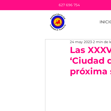
627 696 754
INICI
24 may 2023
2 min de l
Las XXXV
‘Ciudad d
próxima