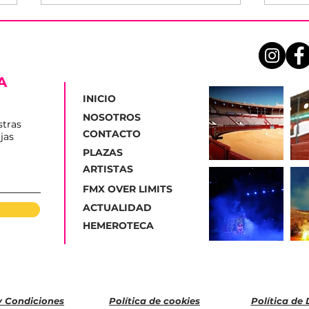
A
INICIO
NOSOTROS
stras
CONTACTO
jas
Peraleda de la Mata
Suma
PLAZAS
presenta el cartel taurino
hom
ARTISTAS
de las fiestas del Cristo
Fer
de la Humildad 2025
de l
FMX OVER LIMITS
ACTUALIDAD
HEMEROTECA
y Condiciones
Política de cookies
Política de