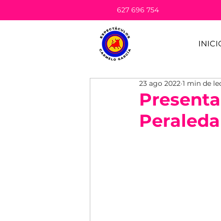
627 696 754
INICI
23 ago 2022
1 min de le
Presenta
Peraleda