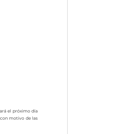
Esta mañana se ha presentado el cartel de la Gran Corrida de Toros Mixta que se celebrará el próximo día 
 con motivo de las 