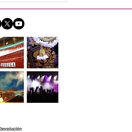
 y sigue Ventura, en
bros con Duarte
nandes en Peraleda
a Mata
 Devolución