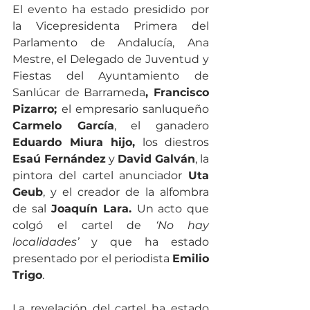
El evento ha estado presidido por 
la Vicepresidenta Primera del 
Parlamento de Andalucía, Ana 
Mestre, el Delegado de Juventud y 
Fiestas del Ayuntamiento de  
Sanlúcar de Barrameda
, Francisco 
Pizarro; 
el empresario sanluqueño 
Carmelo García
, el ganadero 
Eduardo Miura hijo,
 los diestros 
Esaú Fernández
 y 
David Galván
, la 
pintora del cartel anunciador 
Uta 
Geub
, y el creador de la alfombra 
de sal
 Joaquín Lara. 
Un acto que 
colgó
el cartel de 
‘No hay 
localidades’
 y que ha estado 
presentado por el periodista 
Emilio 
Trigo
. 
La revelación del cartel ha estado 