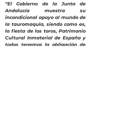
“El Gobierno de la Junta de 
Andalucía muestra su 
incondicional apoyo al mundo de 
la tauromaquia, siendo como es, 
la fiesta de los toros, Patrimonio 
Cultural Inmaterial de España y 
todos tenemos la obligación de 
conservarla y defenderla. La 
tauromaquia en nuestro país 
está siendo cuestionada por 
muchos frentes y también por 
algunos políticos que no creen 
en la libertad y lo normal sería 
que el que quiera ir a los toros 
que vaya y el que no quiera ir 
que no vaya, pero que nos 
respete”.
Por su parte el Delegado de Fiestas 