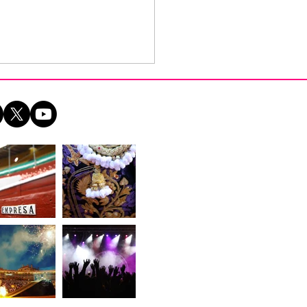
entada la VIII Corrida
llánica de Sanlúcar
Barrameda, un
elazo de grandes
ientes