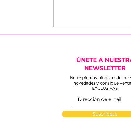
ÚNETE A NUESTR
NEWSLETTER
No te pierdas ninguna de nue
novedades y consigue venta
Vídeo | Los imponentes
EXCLUSIVAS
Miura ya aguardan su
cita con la VIII Corrida
Magallánica
Suscríbete