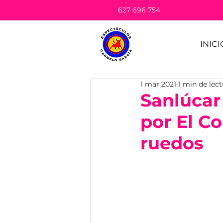
627 696 754
INICI
1 mar 2021
1 min de lec
Sanlúcar
por El Co
ruedos