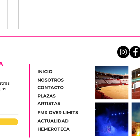
A
INICIO
NOSOTROS
stras
CONTACTO
jas
Los Conciertos del
Pres
PLAZAS
Verano en el Ruedo
Maga
ARTISTAS
arrancan este viernes en
de 
Sanlúcar de Barrameda
cart
FMX OVER LIMITS
alic
ACTUALIDAD
HEMEROTECA