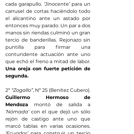
cada garapullo. 
‘Jinocente’
 para un 
carrusel de cortas haciéndolo todo 
el alicantino ante un astado por 
entonces muy parado. Un par a dos 
manos sin riendas culminó un gran 
tercio de banderillas. Rejonazo sin 
puntilla para firmar una 
contundente actuación ante uno 
que echó el freno a mitad de labor.
Una oreja con fuerte petición de 
segunda. 
2º 
“Zogallo”
, Nº 25 (Benítez Cubero). 
Guillermo Hermoso de 
Mendoza
 montó de salida a 
‘Nómada’
 con el que dejó un sólo 
rejón de castigo ante uno que 
marcó tablas en varias ocasiones. 
‘Ecuador’
 para construir un tercio 