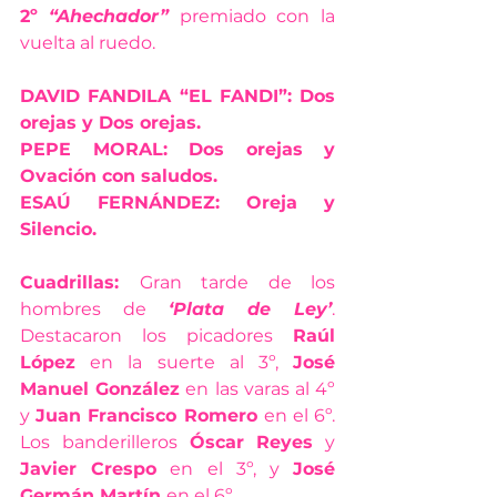
2º
“Ahechador”
 premiado con la 
vuelta al ruedo.
DAVID FANDILA “EL FANDI”: Dos 
orejas y Dos orejas.
PEPE MORAL: Dos orejas y 
Ovación con saludos. 
ESAÚ FERNÁNDEZ: Oreja y 
Silencio.
Cuadrillas: 
Gran tarde de los 
hombres de 
‘Plata de Ley’
. 
Destacaron los picadores 
Raúl 
López
 en la suerte al 3º, 
José 
Manuel González
 en las varas al 4º 
y 
Juan Francisco Romero 
en el 6º. 
Los banderilleros 
Óscar Reyes
 y 
Javier Crespo
 en el 3º, y 
José 
Germán Martín 
en el 6º.