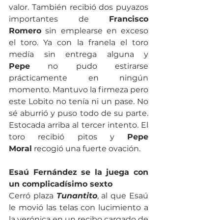
valor. También recibió dos puyazos 
importantes de 
Francisco 
Romero
 sin emplearse en exceso 
el toro. Ya con la franela el toro 
medía sin entrega alguna y 
Pepe
 no pudo estirarse 
prácticamente en ningún 
momento. Mantuvo la firmeza pero 
este Lobito no tenía ni un pase. No 
sé aburrió y puso todo de su parte. 
Estocada arriba al tercer intento. El 
toro recibió pitos y 
Pepe 
Moral
 recogió una fuerte ovación.
Esaú Fernández se la juega con 
un complicadísimo sexto
Cerró plaza 
Tunantito
, al que Esaú 
le movió las telas con lucimiento a 
la verónica en un recibo cargado de 