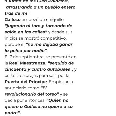
‘Ciudad de los Cien Palacios’, 
 arrastrando a un pueblo entero 
tras de mí”
Galloso
 empezó de chiquillo 
“jugando al toro y toreando de 
salón en las calles”
 y desde sus 
inicios se mostró competitivo, 
porque él 
“no me dejaba ganar 
la pelea por nadie”. 
El 7 de septiembre, se presentó en 
la 
Real Maestranza, 
“seguido de 
cincuenta y cuatro autobuses”,
 y 
cortó tres orejas para salir por la 
Puerta del Príncipe
. Empiezan a 
anunciarlo como 
“El 
revolucionario del toreo”
 y se 
decía por entonces: 
“Quien no 
quiere a Galloso no quiere a su 
padre“.