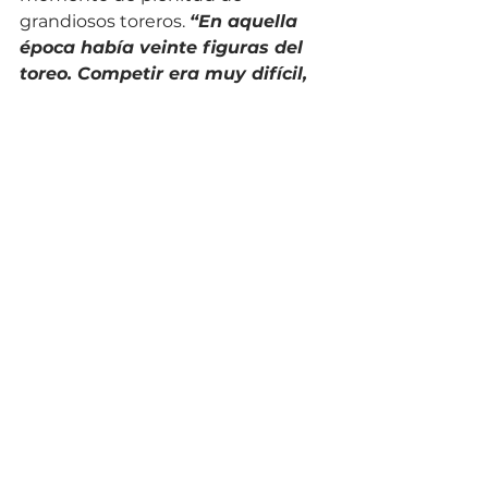
grandiosos toreros. 
“En aquella 
época había veinte figuras del 
toreo. Competir era muy difícil, 
teníamos que ganarnos para 
que nos hicieran caso”
El Puerto de Santa María
 ha sido 
su casa y su plaza 
“El lugar dónde 
más he toreado y tengo el 
récord de actuaciones en la 
plaza. En El Puerto, he toreado 
112 tardes, he cortado 180 orejas 
y 17 rabos. Salí a hombros 55 
veces. Estos datos los tengo 
gracias a mi padre, que en paz 
descanse, que me llevaba toda 
la relación de corridas que toreé. 
Me unió una vinculación muy 
fuerte con esta plaza”.