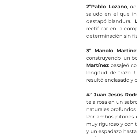
2ºPablo Lozano
, 
de
saludo en el que int
destapó blandura.  
rectificar en la co
determinación sin fi
3º Manolo Martíne
Martínez
 pasajeó c
longitud de trazo. 
resultó enclasado y o
4º Juan Jesús Rodr
tela rosa en un sabro
naturales profundos 
Por ambos pitones 
muy riguroso y con te
y un espadazo hasta 