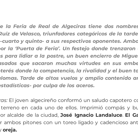
de la Feria de Real de Algeciras tiene dos nombres
uíz de Velasco, triunfadores categóricos de la tarde 
–cuarto y quinto- a sus respectivos oponentes. Ambo
r la ‘Puerta de Feria’. Un festejo donde trenzaron el
s para lidiar a la postre, un buen encierro de Miguel
asados que sacaron muchas virtudes en sus embe
erés donde la competencia, la rivalidad y el buen tor
lomas. Tarde de altos vuelos y amplio contenido art
tadísticas- por culpa de los aceros.
ras:
 El joven algecireño conformó un saludo capotero c
 terreno en cada uno de ellos. Imprimió compás y b
or alcalde de la ciudad, 
José Ignacio Landaluce
. 
El Ga
or ambos pitones con un toreo ligado y cadencioso ant
y 
oreja.