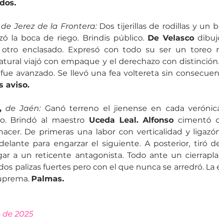
dos.
de Jerez de la Frontera:
 Dos tijerillas de rodillas y u
ó la boca de riego. Brindis público. 
De Velasco
 dibuj
e otro enclasado. Expresó con todo su ser un toreo 
atural viajó con empaque y el derechazo con distinción
ue avanzado. Se llevó una fea voltereta sin consecuenc
s aviso.
,
de Jaén:
 Ganó terreno el jienense en cada verónic
o. Brindó al maestro 
Uceda Leal.
Alfonso
 cimentó d
hacer. De primeras una labor con verticalidad y ligazó
elante para engarzar el siguiente. A posterior, tiró d
gar a un reticente antagonista. Todo ante un cierrapla
dos palizas fuertes pero con el que nunca se arredró. La 
suprema. 
Palmas.
o de 2025