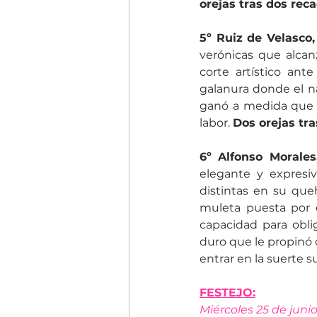
orejas tras dos reca
5º Ruiz de Velasco,
verónicas que alcanz
corte artístico ant
galanura donde el n
ganó a medida que f
labor. 
Dos orejas tra
6º Alfonso Morales
elegante y expresiv
distintas en su que
muleta puesta por d
capacidad para obli
duro que le propinó 
entrar en la suerte 
FESTEJO:
Miércoles 25 de juni