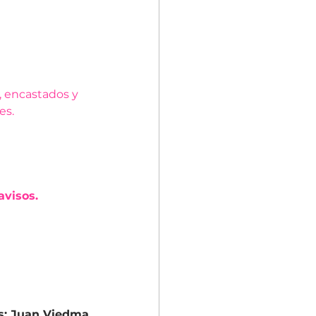
 encastados y 
es.
avisos.
s: Juan Viedma