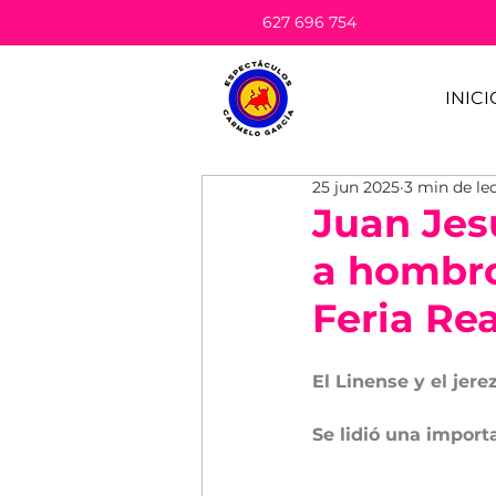
627 696 754
INICI
25 jun 2025
3 min de le
Juan Jes
a hombros
Feria Rea
El Linense y el jer
Se lidió una import