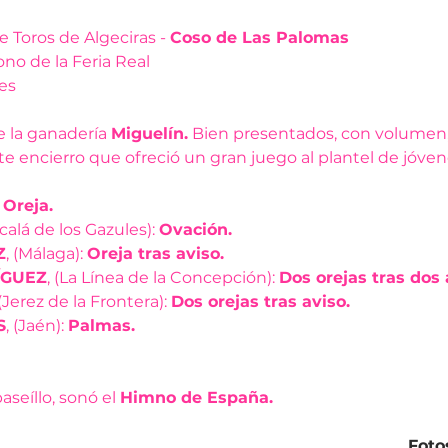
Toros de Algeciras - 
Coso de Las Palomas
no de la Feria Real
res
e la ganadería 
Miguelín.
 Bien presentados, con volumen,
e encierro que ofreció un gran juego al plantel de jóven
 
Oreja.
lcalá de los Gazules): 
Ovación.
Z
, (Málaga): 
Oreja tras aviso.
ÍGUEZ
, (La Línea de la Concepción): 
Dos orejas tras dos 
 (Jerez de la Frontera): 
Dos orejas tras aviso.
S
, (Jaén): 
Palmas.
seíllo, sonó el 
Himno de España.
Foto