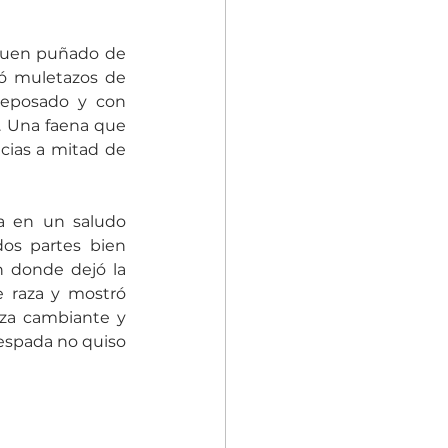
n buen puñado de 
ó muletazos de 
reposado y con 
. Una faena que 
ias a mitad de 
a en un saludo 
os partes bien 
n donde dejó la 
e raza y mostró 
za cambiante y 
espada no quiso 