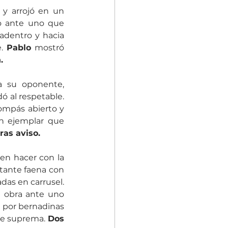
 y arrojó en un 
to ante uno que 
dentro y hacia 
. 
Pablo 
mostró 
.
 su oponente, 
construyendo  un bonito inicio donde cargó la suerte en cada verónica. Brindó al respetable. 
mpás abierto y 
n ejemplar que 
ras aviso.
en hacer con la 
ante faena con 
as en carrusel. 
obra ante uno 
l por bernadinas 
te suprema. 
Dos 