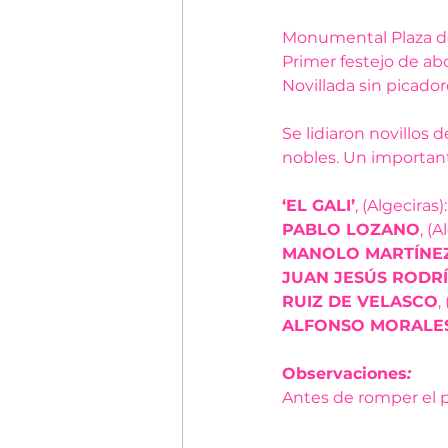
Monumental Plaza de 
Primer festejo de abo
Novillada sin picado
Se lidiaron novillos d
nobles. Un important
‘EL GALI’
,
(Algeciras):
PABLO LOZANO
, (A
MANOLO MARTÍNE
JUAN JESÚS RODR
RUIZ DE VELASCO
,
ALFONSO MORALE
Observaciones
: 
Antes de romper el pa