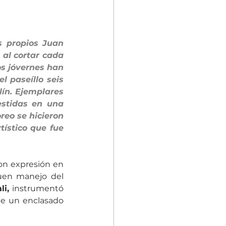
 propios Juan 
al cortar cada 
s jóvernes han 
 paseíllo seis 
ín. Ejemplares 
stidas en una 
eo se hicieron 
ístico que fue 
on expresión en 
uen manejo del 
li,
 instrumentó 
e un enclasado 