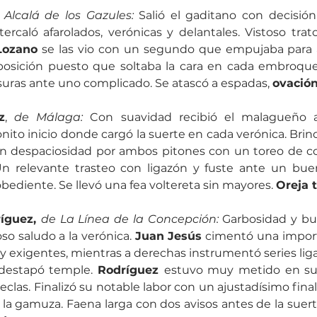
 Alcalá de los Gazules:
 Salió el gaditano con decisión
ercaló afarolados, verónicas y delantales. Vistoso tra
Lozano 
se las vio con un segundo que empujaba para a
mposición puesto que soltaba la cara en cada embroque
suras ante uno complicado. Se atascó a espadas, 
ovación
z
, 
de Málaga:
 Con suavidad recibió el malagueño a
on despaciosidad por ambos pitones con un toreo de co
Un relevante trasteo con ligazón y fuste ante un bue
bediente. Se llevó una fea voltereta sin mayores. 
Oreja t
íguez, 
de La Línea de la Concepción:
 Garbosidad y bu
so saludo a la verónica. 
Juan Jesús
 cimentó una import
y exigentes, mientras a derechas instrumentó series ligad
destapó temple. 
Rodríguez 
estuvo muy metido en su 
clas. Finalizó su notable labor con un ajustadísimo fina
la gamuza. Faena larga con dos avisos antes de la suer