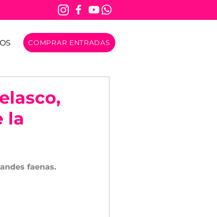
OS
COMPRAR ENTRADAS
elasco,
 la
randes faenas.