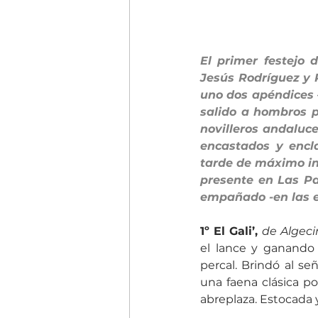
El primer festejo 
Jesús Rodríguez y R
uno dos apéndices 
salido a hombros po
novilleros andaluce
encastados y encl
tarde de máximo int
presente en Las Pa
empañado -en las es
1º El Gali’,
de Algeci
el lance y ganando
percal. Brindó al señ
una faena clásica p
abreplaza. Estocada 