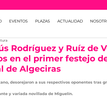
O
EVENTOS
PLAZAS
ACTUALIDAD
NOSOTR
ctura
ús Rodríguez y Ruíz de V
 en el primer festejo de
l de Algeciras
ezano, desorejaron a sus respectivos oponentes tras g
ante y variada novillada de Miguelín.