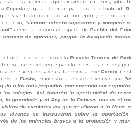
 distintos apoderados que dirigieron su carrera
,
 sobre to
do Cepeda
 y, quien lo acompaña en la actualidad, 
D
 que vive todo torero en su concepto y en sus form
 coloquio, 
“siempre intento superarme y competir c
ival”
 además aseguró el espada de 
Puebla del Prio
 termina de aprender, porque la búsqueda interior 
quél niño que se apuntó a la 
Escuela Taurina de Bad
torero que es referente para los chavales que hoy pert
n y educación en valores, también aludió 
Perera
. Con
o de la 
Fiesta,
 manifestó el diestro pacense que 
“e
quia a los más pequeños, comenzando por organizar 
 los colegios. Así, tendrán la oportunidad de cono
, la ganadería y al Rey de la Dehesa, que es el tor
 visitas de escolares las que acudieron a la finca, r
os jóvenes se instruyeron sobre la aportación 
vés de los animales bravos a la protección y mant