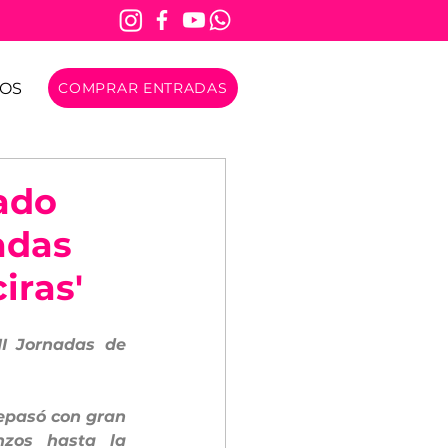
OS
COMPRAR ENTRADAS
ado
adas
iras'
I Jornadas de 
epasó con gran  
zos hasta la 