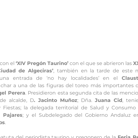
con el 
‘XIV Pregón Taurino’
 con el que se abrieron las 
X
iudad de Algeciras’
, también en la tarde de este m
 una entrada de ‘no hay localidades’ en el 
Claus
char a una de las figuras del toreo más importantes de
el Perera
. Presidieron esta segunda cita de las menci
de alcalde, D
. Jacinto Muñoz
; Dña. 
Juana Cid
, teni
 Fiestas; la delegada territorial de Salud y Consumo 
 Pajares
; y el Subdelegado del Gobierno Andaluz e
os
.
atuta del periodista taurino y pregonero de la 
Feria R