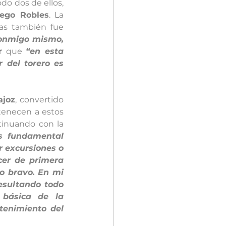
do dos de ellos, 
iego Robles
. La 
as también fue 
onmigo mismo, 
r
 que 
“en esta 
del torero es 
ajoz
, convertido 
enecen a estos 
tinuando con la 
s fundamental 
excursiones o 
cer de primera 
o bravo. En mi 
esultando todo 
básica de la 
enimiento del 