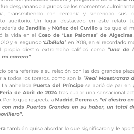
 fue desgranando algunos de los momentos culminantes 
ria, transmitiendo con cercanía y sinceridad sus p
to auditorio. Un lugar destacado en este relato tu
nadería de 
Jandilla 
y 
Núñez del Cuvillo
 a los que el m
 la vida en el 
Coso de ‘Las Palomas’ de Algeciras
 2010 y el segundo 
‘Libélula’
l propio diestro extremeño calificó como 
“una de l
 mi carrera”
.
 para referirse a su relación con las dos grandes plaza
 a todos los toreros, como son la 
“
Real Maestranza d
 La anhelada 
Puerta del Príncipe
 se abrió de par en 
Feria de Abril de 2024
 tras cuajar una sensacional act
o
. Por lo que respecta a 
Madrid
, 
Perera
 es 
“el diestro en
, con más Puertas Grandes en su haber, un total de 
villero”.  
ra
 también quiso abordar lo que significaron y le aport