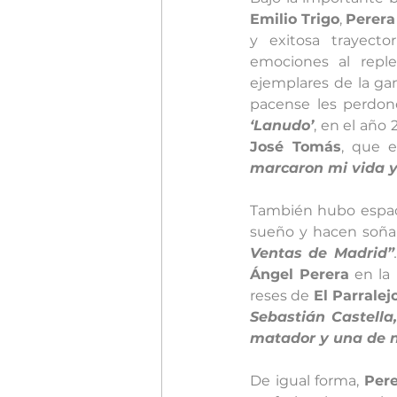
Emilio Trigo
, 
Perera
y exitosa trayecto
emociones al reple
ejemplares de la ga
pacense les perdonó
‘Lanudo’
, en el año
José Tomás
, que e
marcaron mi vida y
También hubo espacio
sueño y hacen soñar
Ventas de Madrid”
.
Ángel Perera
 en la 
reses de 
El Parralej
Sebastián Castella
matador y una de no
De igual forma, 
Pere