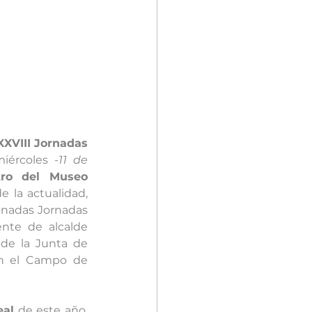
XXVIII Jornadas 
iércoles 
-11 de 
tro del Museo 
 la actualidad, 
onadas Jornadas 
ente de alcalde 
de la Junta de 
n el Campo de 
eal
 de este año, 