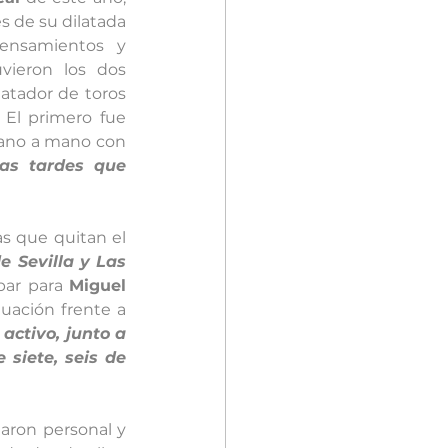
de su dilatada 
ensamientos y 
vieron los dos 
atador de toros 
. El primero fue 
, en 2018, en el recordado mano a mano con 
as tardes que 
s que quitan el 
e Sevilla
y
Las 
par para 
Miguel 
uación frente a 
 activo, junto a 
siete, seis de 
aron personal y 