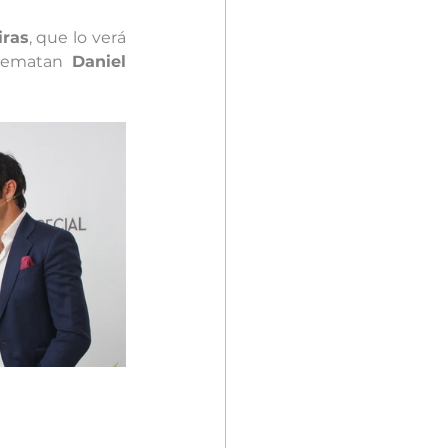
iras
, que lo verá 
rematan 
Daniel 