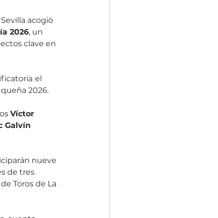
Sevilla acogió 
ía 2026
, un 
ectos clave en 
ficatoria
el 
luqueña 2026.
os 
Víctor 
c Galvín
iciparán nueve 
s de tres 
a de Toros de La 