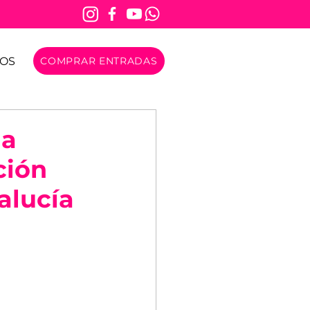
OS
COMPRAR ENTRADAS
la
ción
alucía