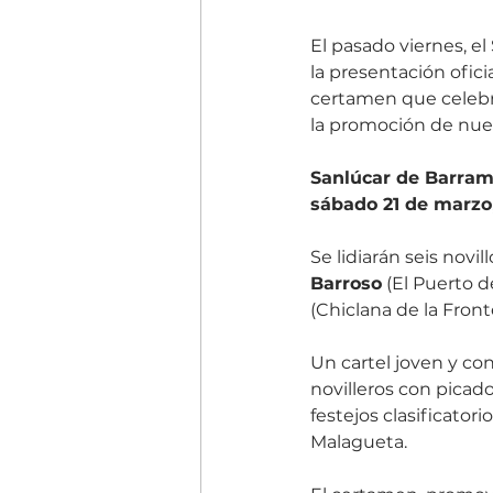
El pasado viernes, el
la presentación oficia
certamen que celebr
la promoción de nuev
Sanlúcar de Barra
sábado 21 de marzo
Se lidiarán seis novil
Barroso
 (El Puerto d
(Chiclana de la Fron
Un cartel joven y co
novilleros con picado
festejos clasificatori
Malagueta.