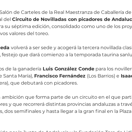
 Salón de Carteles de la Real Maestranza de Caballería de 
l del 
Circuito de Novilladas con picadores de Andaluc
a su séptima edición, consolidado como uno de los proy
os valores del toreo.
meda 
volverá a ser sede y acogerá la tercera novillada clasi
, festejo que dará comienzo a la temporada taurina san
los de la ganadería
 Luis González Conde
 para los noviller
e Santa María), 
Francisco Fernández 
(Los Barrios) e
 Isaa
tera), que debutará con picadores.
n ambición que forma parte de un circuito en el que part
res y que recorrerá distintas provincias andaluzas a travé
os, dos semifinales y hasta llegar a la gran final en la Plaz