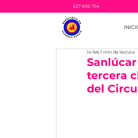
627 696 754
INICI
14 feb
1 min de lectura
Sanlúcar
tercera c
del Circ