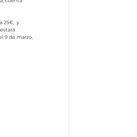
a, cuenta 
 25€,  y 
estará 
el 9 de marzo, 