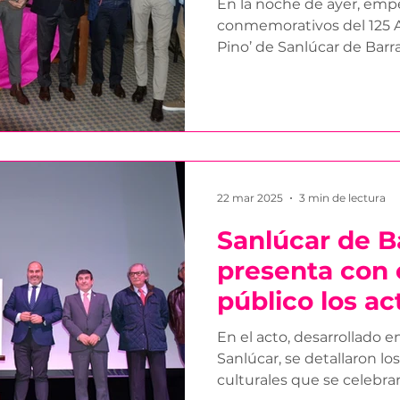
En la noche de ayer, emp
conmemorativos del 125 Aniversari
Pino’ de Sanlúcar de B
22 mar 2025
3 min de lectura
Sanlúcar de 
presenta con 
público los ac
conmemorativ
En el acto, desarrollado e
Aniversario de
Sanlúcar, se detallaron l
culturales que se celebrará
Pino’