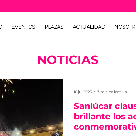
O
EVENTOS
PLAZAS
ACTUALIDAD
NOSOTR
NOTICIAS
16 jul 2025
3 min de lectura
Sanlúcar clau
brillante los a
conmemorativ