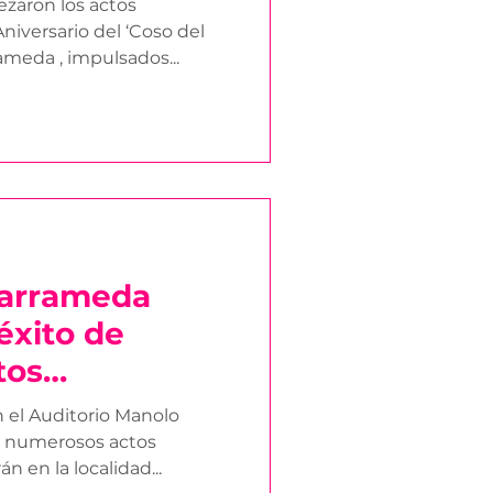
ezaron los actos
o del ‘Coso del
arrameda , impulsados...
Barrameda
éxito de
tos
os del 125
n el Auditorio Manolo
l ‘Coso del
os numerosos actos
n en la localidad...