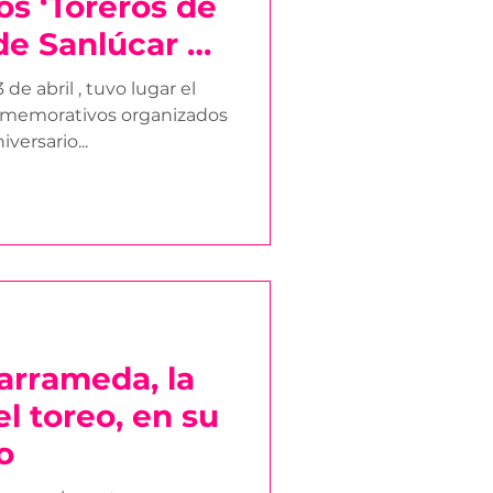
os ‘Toreros de
 de Sanlúcar de
de abril , tuvo lugar el
nmemorativos organizados
versario...
arrameda, la
l toreo, en su
o