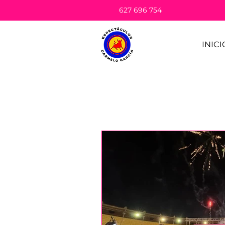
627 696 754
INICI