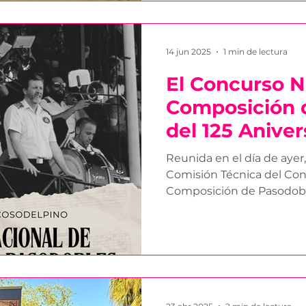
14 jun 2025
1 min de lectura
El Concurso N
Composición 
del 125 Aniver
Plaza de Toro
Reunida en el día de ayer,
ya tiene finali
Comisión Técnica del Con
Composición de Pasodobles