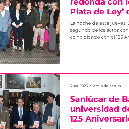
redonda con l
Plata de Ley’
Barrameda
La noche de este jueves, 3 
segundo de los actos co
coincidiendo con el 125 Ani
3 abr 2025
2 min de lectura
Sanlúcar de B
universidad de
125 Aniversari