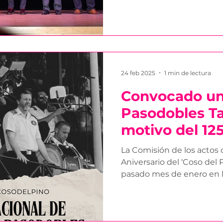
24 feb 2025
1 min de lectura
Convocado un
Pasodobles Ta
motivo del 12
del ‘Coso del 
La Comisión de los actos conmemorativos del 125
Aniversario del ‘Coso del 
pasado mes de enero en la