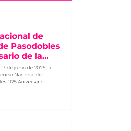
acional de
de Pasodobles
sario de la
s de Sanlúcar
 13 de junio de 2025, la
stas
curso Nacional de
 “125 Aniversario...