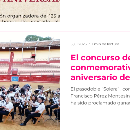
5 jul 2025
1 min de lectura
El concurso d
conmemorativ
aniversario de
Pino" ya tien
El pasodoble “Solera” , 
Francisco Pérez Montesin