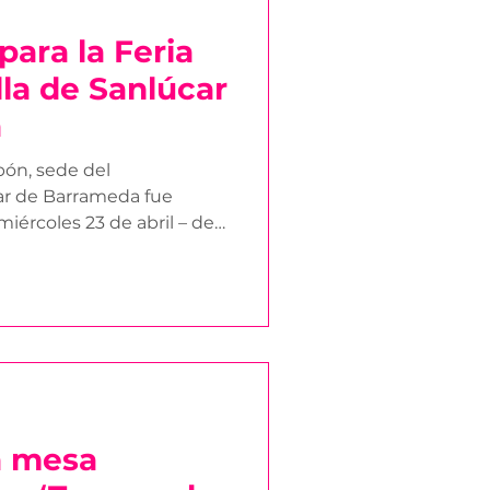
para la Feria
lla de Sanlúcar
a
bón, sede del
rcoles 23 de abril – de
a mesa