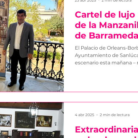
23 abr 2025
2 min de lectura
Cartel de lujo 
de la Manzani
de Barramed
El Palacio de Orleans-Bor
Ayuntamiento de Sanlúcar de Barrameda fue
escenario esta mañana – mié
la...
4 abr 2025
2 min de lectura
Extraordinari