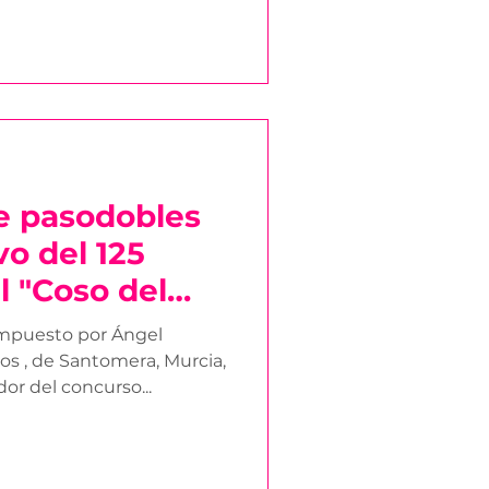
e pasodobles
o del 125
l "Coso del
e ganador
compuesto por Ángel
os , de Santomera, Murcia,
ha sido proclamado ganador del concurso...