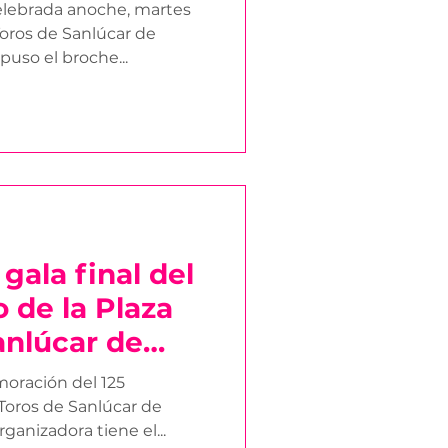
l ‘Coso del
elebrada anoche, martes
 Toros de Sanlúcar de
puso el broche...
 gala final del
o de la Plaza
anlúcar de
oración del 125
 Toros de Sanlúcar de
ganizadora tiene el...