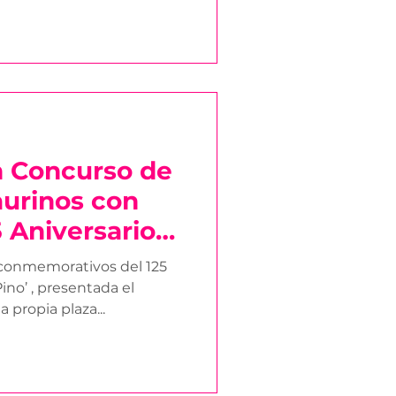
 Concurso de
urinos con
5 Aniversario
Pino’
Pino’ , presentada el
 propia plaza...