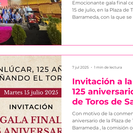
Aniversario de
Emocionante gala final c
Pino’
15 de julio, en la Plaza de
Barrameda, con la que se 
7 jul 2025
1 min de lectura
Invitación a la
125 aniversari
de Toros de S
Barrameda
Con motivo de la conmem
aniversario de la Plaza de
Barrameda , la comisión or