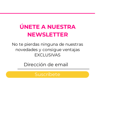
ÚNETE A NUESTRA
NEWSLETTER
No te pierdas ninguna de nuestras
novedades y consigue ventajas
EXCLUSIVAS
Suscríbete
INICIO
PLAZAS
NOSOTROS
ARTISTAS
CONTACTO
FMX OVER LIMITS
ACTUALIDAD
HEMEROTECA