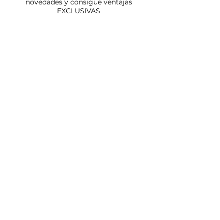
novedades y consigue ventajas
EXCLUSIVAS
Suscríbete
INICIO
PLAZAS
NOSOTROS
ARTISTAS
CONTACTO
FMX OVER LIMITS
ACTUALIDAD
HEMEROTECA