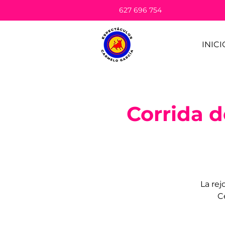
627 696 754
INICI
Corrida d
La rej
C