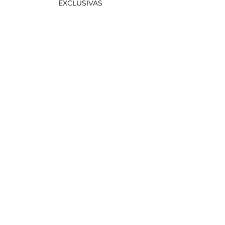
EXCLUSIVAS
Suscríbete
INICIO
PLAZAS
NOSOTROS
ARTISTAS
CONTACTO
FMX OVER LIMITS
ACTUALIDAD
HEMEROTECA