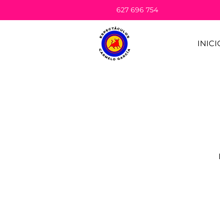
627 696 754
INICI