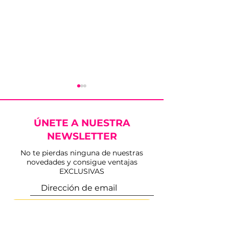
ÚNETE A NUESTRA
NEWSLETTER
No te pierdas ninguna de nuestras
novedades y consigue ventajas
Los Conciertos del
Presentada la 
EXCLUSIVAS
Verano en el Ruedo
Corrida Magal
arrancan este viernes
de Sanlúcar d
en Sanlúcar de
Barrameda, u
Suscríbete
Barrameda
cartelazo de 
alicientes