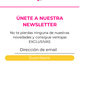
ÚNETE A NUESTRA
NEWSLETTER
No te pierdas ninguna de nuestras
novedades y consigue ventajas
En imágenes |
Presentada la 
EXCLUSIVAS
Imponentes Fuente
de toros de la
Ymbro en Utrera
Consolación d
2023
Suscríbete
INICIO
PLAZAS
NOSOTROS
ARTISTAS
CONTACTO
FMX OVER LIMITS
ACTUALIDAD
HEMEROTECA