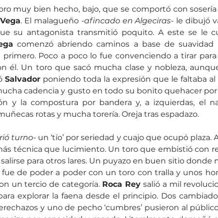
oro muy bien hecho, bajo, que se comportó con sosería
 Vega
. El malagueño 
-afincado en Algeciras-
 le dibujó v
que su antagonista transmitió poquito. A este se le cu
ega
 comenzó abriendo caminos a base de suavidad 
primero. Poco a poco lo fue convenciendo a tirar para 
on él. Un toro que sacó mucha clase y nobleza, aunque 
ó 
Salvador
ucha cadencia y gusto en todo su bonito quehacer por 
zón y la compostura por bandera y, a izquierdas, el na
uñecas rotas y mucha torería. Oreja tras espadazo.
rió turno-
 un ‘tío’ por seriedad y cuajo que ocupó plaza. A
más técnica que lucimiento. Un toro que embistió con r
salirse para otros lares. Un puyazo en buen sitio donde m
s fue de poder a poder con un toro con tralla y unos h
on un tercio de categoría. 
Roca Rey
 salió a mil revoluci
o para explorar la faena desde el principio. Dos cambiado
derechazos y uno de pecho ‘cumbres’ pusieron al público