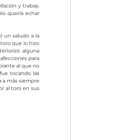
ación y trabas. 
lo quería echar 
 un saludo a la 
oro que lo hizo 
eriorizó alguna 
afecciones para 
iante al que no 
fue tocando las 
teclas hasta que se entregó al temple y torería del sevillano. Faena muy bella a más siempre 
 al toro en sus 