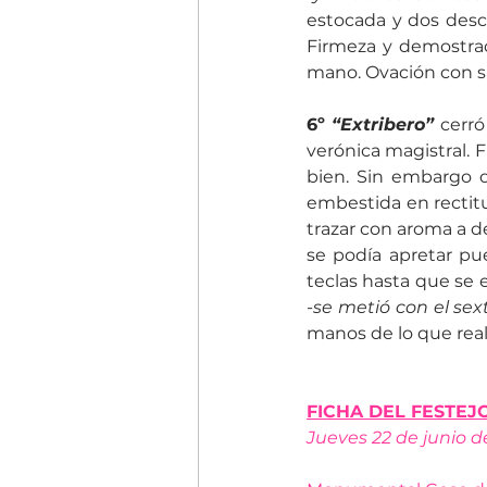
estocada y dos desca
Firmeza y demostra
mano. Ovación con sa
6º 
“Extribero”
 cerró
verónica magistral. 
bien. Sin embargo d
embestida en rectitu
trazar con aroma a d
se podía apretar pu
-se metió con el sex
manos de lo que real
FICHA DEL FESTEJO
Jueves 22 de junio d