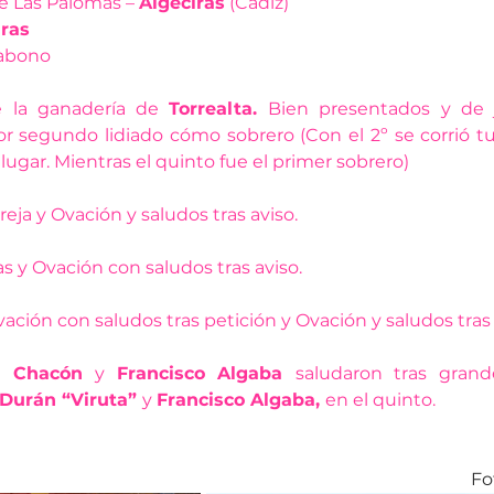
 Las Palomas – 
Algeciras
 (Cádiz) 
ras 
abono 
e la ganadería de 
Torrealta. 
Bien presentados y de j
r segundo lidiado cómo sobrero (Con el 2º se corrió turn
ugar. Mientras el quinto fue el primer sobrero) 
reja y Ovación y saludos tras aviso.
as y Ovación con saludos tras aviso.
ación con saludos tras petición y Ovación y saludos tras 
io Chacón 
y 
Francisco Algaba 
saludaron tras grand
 Durán “Viruta” 
y 
Francisco Algaba, 
en el quinto.
Fo