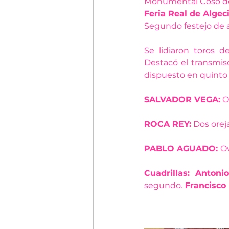
Monumental Coso de
Feria Real de Algeci
Segundo festejo de 
Se lidiaron toros d
Destacó el transmiso
dispuesto en quinto l
SALVADOR VEGA:
 O
ROCA REY:
 Dos orej
PABLO AGUADO: 
Ov
Cuadrillas: Anton
segundo.
 Francisco