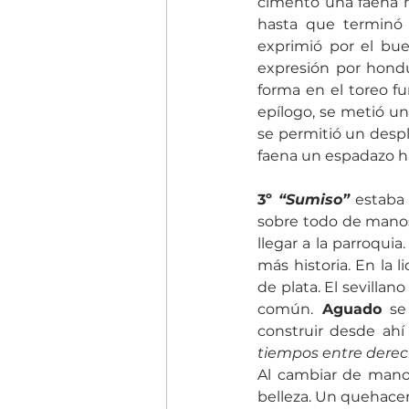
cimentó una faena m
hasta que terminó 
exprimió por el bue
expresión por hondur
forma en el toreo fu
epílogo, se metió un
se permitió un despl
faena un espadazo has
3º 
“Sumiso” 
estaba 
sobre todo de manos
llegar a la parroquia
más historia. En la 
de plata. El sevilla
común.
 Aguado
 se
construir desde ahí
tiempos entre derec
Al cambiar de mano,
belleza. Un quehacer