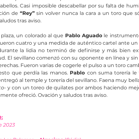
bellos. Casi imposible descabellar por su falta de humill
ción de 
“Rey”
 sin volver nunca la cara a un toro que só
ludos tras aviso. 
 plaza, un colorado al que 
Pablo Aguado
 le instrumentó
Fueron cuatro y una medida de auténtico cartel ante un t
urante la lidia no terminó de definirse y más bien ext
d. El sevillano comenzó con su oponente en línea y sin 
erechas. Fueron varias de cogerle el pulso a un toro camb
esto que perdía las manos. 
Pablo 
con suma torería le 
to-
 y con un toreo de quilates por ambos haciendo mejor
mente ofreció. Ovación y saludos tras aviso.
:
e 2023