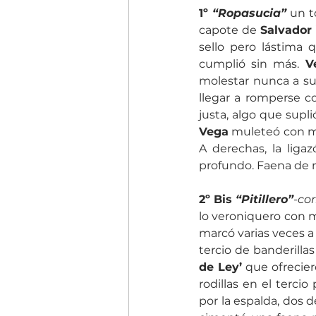
1º 
“Ropasucia”
 un t
capote de 
Salvador
sello pero lástima 
cumplió sin más.
 V
molestar nunca a su 
llegar a romperse c
justa, algo que supli
Vega
 muleteó con m
A derechas, la liga
profundo. Faena de m
2º Bis 
“Pitillero”
-cor
lo veroniquero con 
marcó varias veces a 
tercio de banderilla
de Ley’
 que ofrecier
rodillas en el terci
por la espalda, dos 