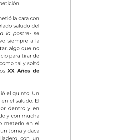
petición.
tió la cara con 
lado saludo del 
-a la postre-
 se 
o siempre a la 
ar, algo que no 
o para tirar de 
 como tal y soltó 
os 
XX Años de 
ó el quinto. Un 
en el saludo. El 
or dentro y en 
do y con mucha 
 meterlo en el 
hule con el que se la jugó permanentemente y hasta se descaró con él. Tras un toma y daca 
lladero con un 