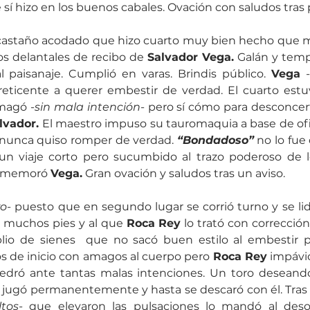
 sí hizo en los buenos cabales. Ovación con saludos tras 
castaño acodado que hizo cuarto muy bien hecho que me
os delantales de recibo de 
Salvador Vega.
 Galán y temp
l paisanaje. Cumplió en varas. Brindis público. 
Vega 
reticente a querer embestir de verdad. El cuarto estuv
magó -
sin mala intención-
 pero sí cómo para desconcert
lvador.
 El maestro impuso su tauromaquia a base de ofici
nunca quiso romper de verdad. 
“Bondadoso”
 no lo fue
un viaje corto pero sucumbido al trazo poderoso de l
nmemoró 
Vega.
 Gran ovación y saludos tras un aviso.
ro-
 puesto que en segundo lugar se corrió turno y se lidi
 muchos pies y al que 
Roca Rey
 lo trató con corrección 
io de sienes  que no sacó buen estilo al embestir p
os de inicio con amagos al cuerpo pero 
Roca Rey
 impávi
rredró ante tantas malas intenciones. Un toro deseando
tos-
 que elevaron las pulsaciones lo mandó al deso