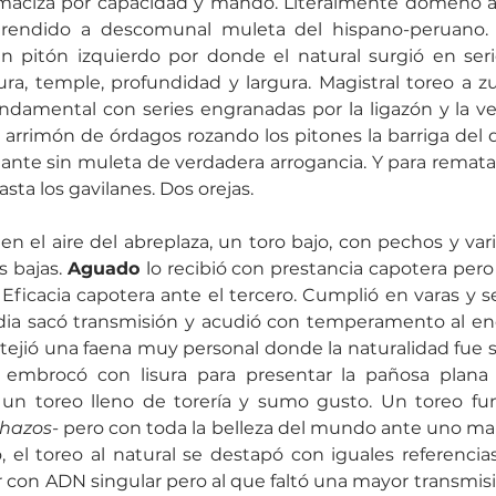
aciza por capacidad y mando. Literalmente domeñó a 
rendido a descomunal muleta del hispano-peruano. P
n pitón izquierdo por donde el natural surgió en seri
a, temple, profundidad y largura. Magistral toreo a zu
ndamental con series engranadas por la ligazón y la vert
 arrimón de órdagos rozando los pitones la barriga del di
ante sin muleta de verdadera arrogancia. Y para rematar
ta los gavilanes. Dos orejas.
en el aire del abreplaza, un toro bajo, con pechos y vari
 bajas. 
Aguado 
lo recibió con prestancia capotera pero 
. Eficacia capotera ante el tercero. Cumplió en varas y s
lidia sacó transmisión y acudió con temperamento al en
no tejió una faena muy personal donde la naturalidad fue
 embrocó con lisura para presentar la pañosa plana 
 un toreo lleno de torería y sumo gusto. Un toreo f
hazos- 
pero con toda la belleza del mundo ante uno man
 el toreo al natural se destapó con iguales referencia
 con ADN singular pero al que faltó una mayor transmisió