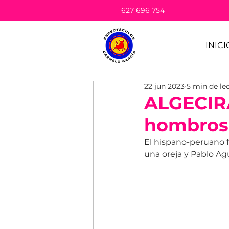
627 696 754
INICI
22 jun 2023
5 min de le
ALGECIRA
hombros 
El hispano-peruano f
una oreja y Pablo Ag