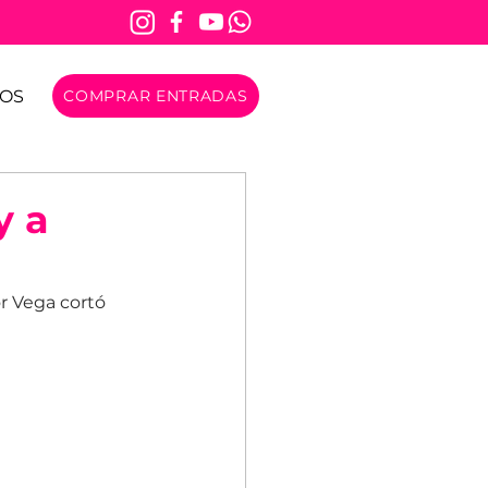
OS
COMPRAR ENTRADAS
y a
r Vega cortó 