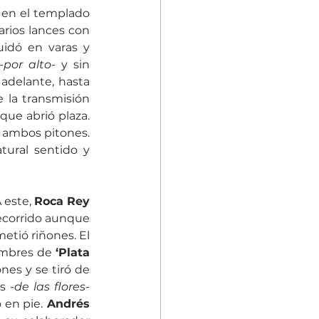
 en el templado 
arios lances con 
idó en varas y 
-por alto-
 y sin 
adelante, hasta 
la transmisión 
 poniendo toda la expresión que le faltaba al que abrió plaza. 
ambos pitones. 
tural sentido y 
 este, 
Roca Rey
ecorrido aunque 
etió riñones. El 
ombres de 
‘Plata 
ones y se tiró de 
s 
-de las flores-
 en pie.
 Andrés