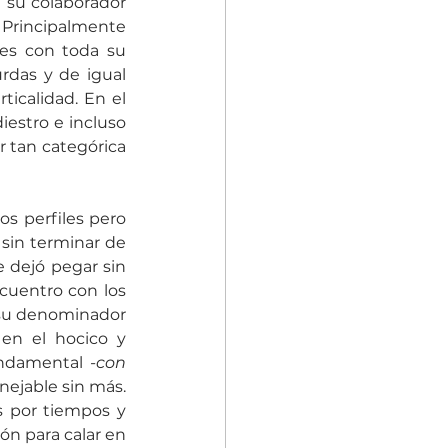
su colaborador 
rincipalmente 
es con toda su 
rdas y de igual 
icalidad. En el 
estro e incluso 
 tan categórica 
os perfiles pero 
sin terminar de 
e dejó pegar sin 
cuentro con los 
 su denominador 
en el hocico y 
undamental 
-con 
ejable sin más. 
s por tiempos y 
n para calar en 