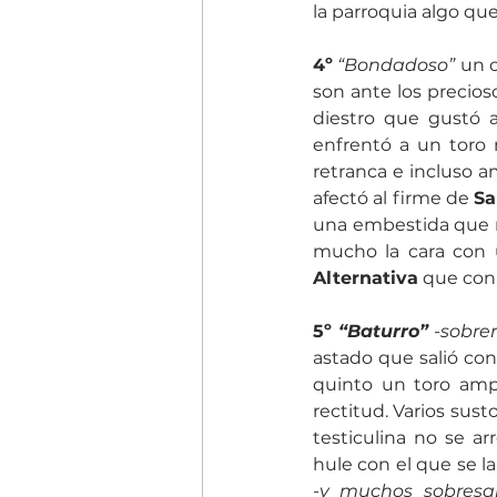
la parroquia algo que
4º
“Bondadoso”
 un 
son ante los precios
diestro que gustó a
enfrentó a un toro 
retranca e incluso a
afectó al firme de 
Sa
una embestida que 
mucho la cara con 
Alternativa
 que co
5º 
“Baturro”
 -sobre
astado que salió con
quinto un toro ampl
rectitud. Varios sust
testiculina no se a
-y muchos sobresal