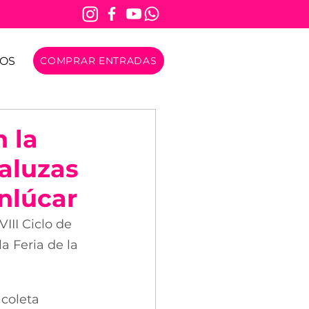
OS
COMPRAR ENTRADAS
 la
daluzas
anlúcar
III Ciclo de 
a Feria de la 
 coleta