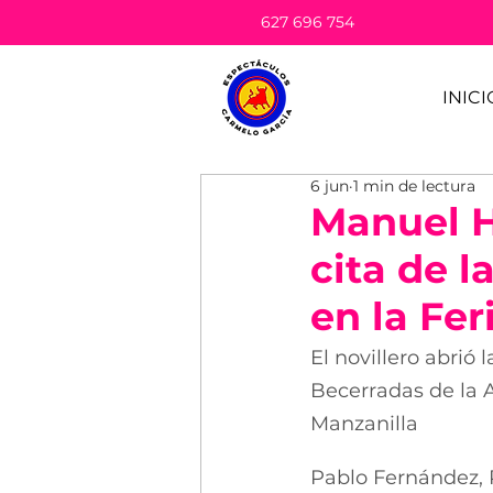
627 696 754
INICI
6 jun
1 min de lectura
Manuel H
cita de 
en la Fer
El novillero abrió 
Becerradas de la A
Manzanilla
Pablo Fernández, P