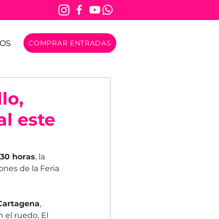
OS
COMPRAR ENTRADAS
lo,
al este
:30 horas
, la 
nes de la Feria 
Cartagena
, 
 el ruedo. El 