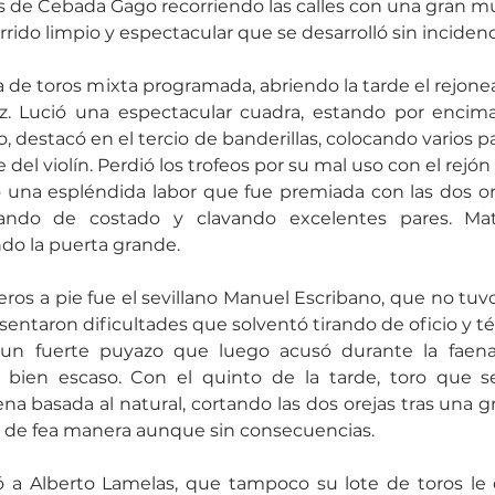
os de Cebada Gago recorriendo las calles con una gran mu
rido limpio y espectacular que se desarrolló sin incidenc
ida de toros mixta programada, abriendo la tarde el rejo
. Lució una espectacular cuadra, estando por encima
, destacó en el tercio de banderillas, colocando varios pa
te del violín. Perdió los trofeos por su mal uso con el rejó
ó una espléndida labor que fue premiada con las dos ore
ando de costado y clavando excelentes pares. Mat
do la puerta grande.
eros a pie fue el sevillano Manuel Escribano, que no tuvo 
sentaron dificultades que solventó tirando de oficio y té
 un fuerte puyazo que luego acusó durante la faena
bien escaso. Con el quinto de la tarde, toro que se 
na basada al natural, cortando las dos orejas tras una g
o de fea manera aunque sin consecuencias.
ió a Alberto Lamelas, que tampoco su lote de toros le 