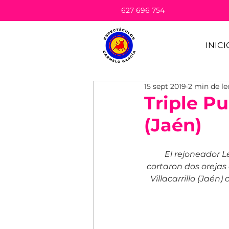
627 696 754
INICI
15 sept 2019
2 min de le
Triple Pu
(Jaén)
El rejoneador L
cortaron dos orejas
Villacarrillo (Jaén)