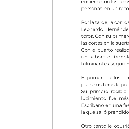
encierro con los tor
personas, en un recor
Por la tarde, la corr
Leonardo Hernández
toros. Con su primero
las cortas en la suer
Con el cuarto realiz
un alboroto templ
fulminante aseguran
El primero de los tor
pues sus toros le pre
Su primero recibió
lucimiento fue más 
Escribano en una fae
la que salió prendid
Otro tanto le ocurr