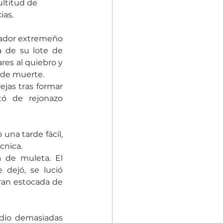
ltitud de 
ias.
neador extremeño 
 de su lote de 
res al quiebro y 
n de muerte.
jas tras formar 
ó de rejonazo 
una tarde fácil, 
cnica.
 de muleta. El 
dejó, se lució 
ran estocada de 
dio demasiadas 