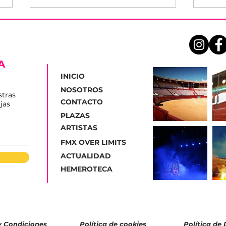
A
INICIO
NOSOTROS
stras
CONTACTO
jas
Conciertos del Día de la
Pres
PLAZAS
Independencia de San
el 
ARTISTAS
José del Valle
FMX OVER LIMITS
ACTUALIDAD
HEMEROTECA
y Condiciones
Política de cookies
Política de