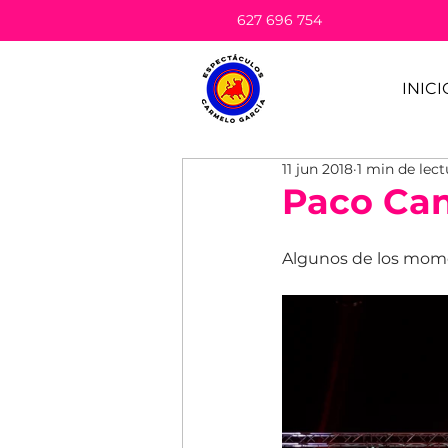
627 696 754
INICI
11 jun 2018
1 min de lect
Paco Can
Algunos de los mome