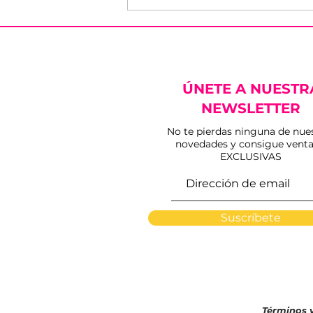
ÚNETE A NUESTR
NEWSLETTER
No te pierdas ninguna de nue
novedades y consigue venta
Diego Ramos llega a
EXCLUSIVAS
Sanlúcar con su
concierto homenaje a
Julio Iglesias
Suscríbete
Términos 