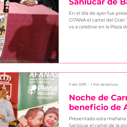
Sanlúcar de 
En el día de ayer fue p
GITANA el cartel del Gran
va a celebrar en la Plaza de
11 abr 2019
1 min de lectura
Noche de Car
beneficio de
Presentado esta mañana 
Sanlúcar el cartel de la g