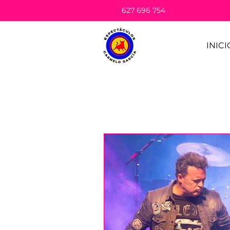
627 696 754
INICI