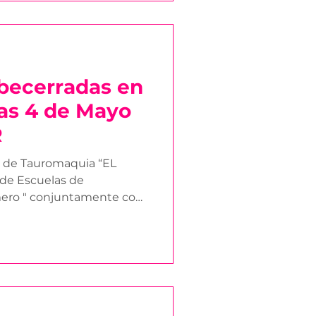
 becerradas en
cas 4 de Mayo
R
a de Tauromaquia “EL
 de Escuelas de
ero " conjuntamente con