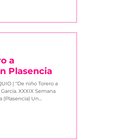
ro a
n Plasencia
IO | "De niño Torero a
 García. XXXIX Semana
 (Plasencia) Un...