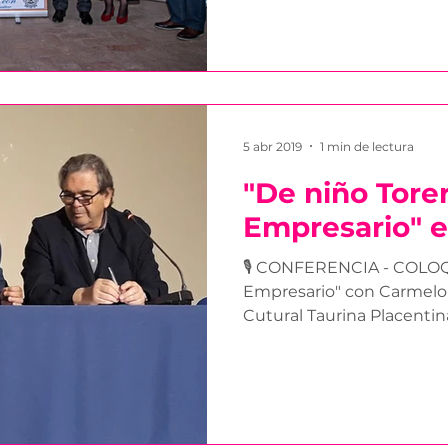
5 abr 2019
1 min de lectura
"De niño Tore
Empresario" e
🎙 CONFERENCIA - COLOQU
Empresario" con Carmelo
Cutural Taurina Placentina