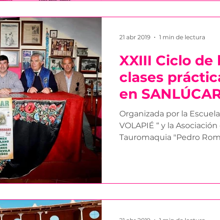
21 abr 2019
1 min de lectura
XXIII Ciclo de
clases prácti
en SANLÚCA
Organizada por la Escuel
VOLAPIÉ “ y la Asociación
Tauromaquia "Pedro Rom
la...