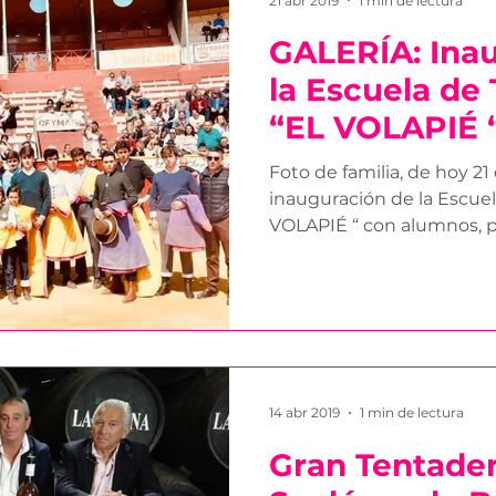
21 abr 2019
1 min de lectura
GALERÍA: Ina
la Escuela de
“EL VOLAPIÉ 
Foto de familia, de hoy 21 
inauguración de la Escue
VOLAPIÉ “ con alumnos, pr
14 abr 2019
1 min de lectura
Gran Tentader